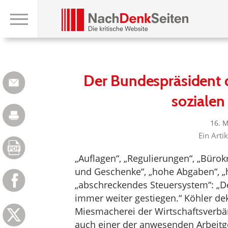
Der Bundespräsident d
sozialen
16. 
Ein Arti
„Auflagen“, „Regulierungen“, „Bürok
und Geschenke“, „hohe Abgaben“, „
„abschreckendes Steuersystem“: „Des
immer weiter gestiegen.“ Köhler de
Miesmacherei der Wirtschaftsverbä
auch einer der anwesenden Arbeitge