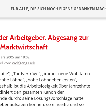
FÜR ALLE, DIE SICH NOCH EIGENE GEDANKEN MAC
er Arbeitgeber. Abgesang zur
 Marktwirtschaft
März 2005 um 18:02
kel von:
Wolfgang Lieb
ratie“, „Tarifverträge“, „immer neue Wohltaten
hohe Löhne“, „hohe Lohnnebenkosten“,
halb ist die Arbeitslosigkeit über Jahrzehnte
kliniert den gesamten Kanon der
nde durch; seine Lösungsvorschläge hätte
ber aufsagen können, so einseitig und so