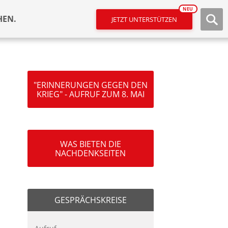
NEU
HEN.
JETZT UNTERSTÜTZEN
"ERINNERUNGEN GEGEN DEN
KRIEG" - AUFRUF ZUM 8. MAI
WAS BIETEN DIE
NACHDENKSEITEN
GESPRÄCHSKREISE