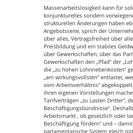
Massenarbeitslosigkeit kann für s
konjunkturelles sondern vorwiegend
strukturellen Änderungen haben eb
Angebotsseite, sprich der Unterneh
über alles, Vertragsfreiheit über al
Preisbildung und ein stabiles Geldw
über Gewerkschaften, über das Parl
Gewerkschaften den „Pfad“ der „Lo
die „zu hohen Lohnnebenkosten“ g
„am wirkungsvollsten“ entlastet, we
vom Arbeitsverhältnis“ abgekoppelt
ihren eigenen Vorstellungen mache
Tarifverträgen „zu Lasten Dritter“, d
Beschäftigungsbündnisse“. Deshalb
Arbeitsmarkt , ob gesetzlich oder ta
Beschäftigung fördern“ und – dami
parlamentarische System gleich mit