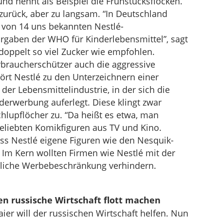
d nennt als Beispiel die Frühstücksflocken.
zurück, aber zu langsam. “In Deutschland
kt von 14 uns bekannten Nestlé-
orgaben der WHO für Kinderlebensmittel”, sagt
doppelt so viel Zucker wie empfohlen.
rbraucherschützer auch die aggressive
ört Nestlé zu den Unterzeichnern einer
 der Lebensmittelindustrie, in der sich die
derwerbung auferlegt. Diese klingt zwar
Schlupflöcher zu. “Da heißt es etwa, man
beliebten Komikfiguren aus TV und Kino.
ss Nestlé eigene Figuren wie den Nesquik-
. Im Kern wollten Firmen wie Nestlé mit der
tzliche Werbebeschränkung verhindern.
n russische Wirtschaft flott machen
ier will der russischen Wirtschaft helfen. Nun