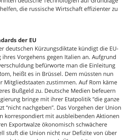
önnten deutsche Technologien auf Grundlage
elfen, die russische Wirtschaft effizienter zu
ndards der EU
r deutschen Kürzungsdiktate kündigt die EU-
ihres Vorgehens gegen Italien an. Aufgrund
sverschuldung befürworte man die Einleitung
 Rom, heißt es in Brüssel. Dem müssten nun
er Mitgliedstaaten zustimmen. Auf Rom käme
eres Bußgeld zu. Deutsche Medien befeuern
gierung bringe mit ihrer Etatpolitik “die ganze
etzt “nicht nachgeben”. Das Vorgehen der Union
ien korrespondiert mit ausbleibenden Aktionen
ren Exportwalze ökonomisch schwächere
ell stuft die Union nicht nur Defizite von über