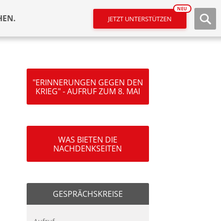
NEU
HEN.
JETZT UNTERSTÜTZEN
"ERINNERUNGEN GEGEN DEN
KRIEG" - AUFRUF ZUM 8. MAI
WAS BIETEN DIE
NACHDENKSEITEN
GESPRÄCHSKREISE