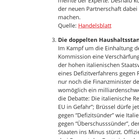
meinte der Experte. Deshalb k
der neuen Partnerschaft dabei h
machen.
Quelle:
Handelsblatt
Die doppelten Haushaltssta
Im Kampf um die Einhaltung de
Kommission eine Verschärfung 
der hohen italienischen Staat
eines Defizitverfahrens gegen
nur noch die Finanzminister d
womöglich ein milliardenschw
die Debatte: Die italienische Re
EU in Gefahr”; Brüssel dürfe j
gegen “Defizitsünder” wie Ital
gegen “Überschusssünder”, de
Staaten ins Minus stürzt. Offizi