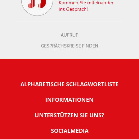
Kommen Sie miteinander
ins Gespräch!
AUFRUF
GESPRÄCHSKREISE FINDEN
ALPHABETISCHE SCHLAGWORTLISTE
INFORMATIONEN
Warum NachDenkSeiten
UNTERSTÜTZEN SIE UNS?
Wer steckt dahinter
Der Förderverein: IQM
SOCIALMEDIA
Tipps zur Nutzung der NachDenkSeiten
Allgemeine Spendeninformationen