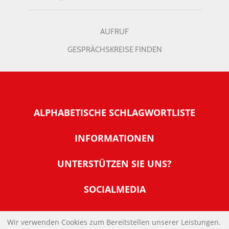
AUFRUF
GESPRÄCHSKREISE FINDEN
ALPHABETISCHE SCHLAGWORTLISTE
INFORMATIONEN
Warum NachDenkSeiten
UNTERSTÜTZEN SIE UNS?
Wer steckt dahinter
Der Förderverein: IQM
SOCIALMEDIA
Tipps zur Nutzung der NachDenkSeiten
Allgemeine Spendeninformationen
Banner und E-Mail-Signaturen
IMPRESSUM
Werden Sie Fördermitglied
Wir verwenden Cookies zum Bereitstellen unserer Leistungen.
Links