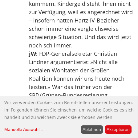
kümmern. Kindergeld steht ihnen nicht
zur Verfügung, weil es angerechnet wird
– insofern hatten Hartz-IV-Bezieher
schon immer eine vergleichsweise
schwierige Situation. Und das wird jetzt
noch schlimmer.
jW:
FDP-Generalsekretär Christian
Lindner argumentierte: »Nicht alle
sozialen Wohltaten der Großen
Koalition können wir uns heute noch
leisten.« War das früher von der
SPD/Grünen-Bundesregierung
Wir verwenden Cookies zum Bereitstellen unserer Leistungen.
eingeführte Hartz IV jemals »eine
Im Folgenden können Sie einsehen, um welche Cookies es sich
Wohltat«?
handelt und zu welchem Zweck sie erhoben werden.
Thien:
Nein, niemals! Das Urteil des
Bundesverfassungsgerichtes im Februar
Manuelle Auswahl
...
Ablehnen
Akzeptieren
2010 hat verdeutlicht, daß die