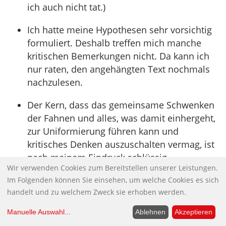
ich auch nicht tat.)
Ich hatte meine Hypothesen sehr vorsichtig
formuliert. Deshalb treffen mich manche
kritischen Bemerkungen nicht. Da kann ich
nur raten, den angehängten Text nochmals
nachzulesen.
Der Kern, dass das gemeinsame Schwenken
der Fahnen und alles, was damit einhergeht,
zur Uniformierung führen kann und
kritisches Denken auszuschalten vermag, ist
nach meinem Eindruck schlüssig.
Wir verwenden Cookies zum Bereitstellen unserer Leistungen.
Zum Hintergrund meines Unbehagens: Ich
Im Folgenden können Sie einsehen, um welche Cookies es sich
handelt und zu welchem Zweck sie erhoben werden.
habe als Kind die Beflaggung (fast) jedes
Hauses erlebt und ich war dann stolz darauf,
Manuelle Auswahl
...
Ablehnen
Akzeptieren
nach 1945 in einem quasi flaggenlosen Land