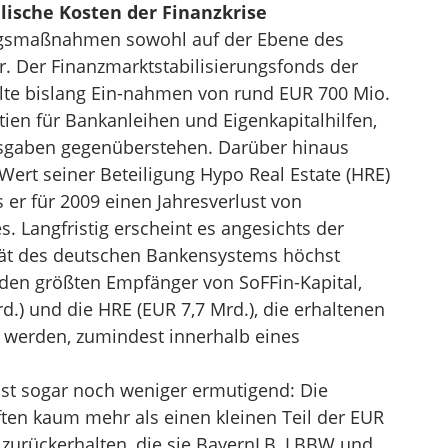
lische Kosten der Finanzkrise
ngsmaßnahmen sowohl auf der Ebene des
r. Der Finanzmarktstabilisierungsfonds der
elte bislang Ein-nahmen von rund EUR 700 Mio.
en für Bankanleihen und Eigenkapitalhilfen,
sgaben gegenüberstehen. Darüber hinaus
ert seiner Beteiligung Hypo Real Estate (HRE)
 er für 2009 einen Jahresverlust von
. Langfristig erscheint es angesichts der
lität des deutschen Bankensystems höchst
iden größten Empfänger von SoFFin-Kapital,
.) und die HRE (EUR 7,7 Mrd.), die erhaltenen
n werden, zumindest innerhalb eines
ist sogar noch weniger ermutigend: Die
ten kaum mehr als einen kleinen Teil der EUR
 zurückerhalten, die sie BayernLB, LBBW und