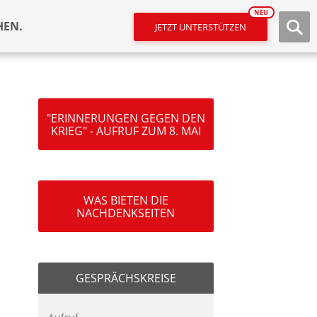
NEU
HEN.
JETZT UNTERSTÜTZEN
"ERINNERUNGEN GEGEN DEN
KRIEG" - AUFRUF ZUM 8. MAI
WAS BIETEN DIE
NACHDENKSEITEN
GESPRÄCHSKREISE