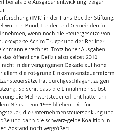
zit bei als die Ausgabenentwicklung, zeigen
ür
orschung (IMK) in der Hans-Böckler-Stiftung.
viel würden Bund, Länder und Gemeinden in
einnehmen, wenn noch die Steuergesetze von
euerexperte Achim Truger und der Berliner
Teichmann errechnet. Trotz hoher Ausgaben
 das öffentliche Defizit also selbst 2010
 nicht in der vergangenen Dekade auf hohe
or allem die rot-grüne Einkommensteuerreform
tzensteuersätze hat durchgeschlagen, zeigen
hätzung. So sehr, dass die Einnahmen selbst
erung die Mehrwertsteuer erhöht hatte, um
dem Niveau von 1998 blieben. Die für
tungsteuer, die Unternehmensteuersenkung und
roße und dann die schwarz-gelbe Koalition in
den Abstand noch vergrößert.