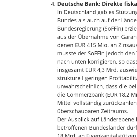
Deutsche Bank: Direkte fiska
In Deutschland gab es Stützu
Bundes als auch auf der Lände
Bundesregierung (SoFFin) erzi
aus der Übernahme von Garanti
denen EUR 415 Mio. an Zinsau
musste der SoFFin jedoch den W
nach unten korrigieren, so dass
insgesamt EUR 4,3 Mrd. auswies
strukturell geringen Profitabi
unwahrscheinlich, dass die be
die Commerzbank (EUR 18,2 Mrd
Mittel vollständig zurückzahle
überschaubaren Zeitraums.
Der Ausblick auf Länderebene 
betroffenen Bundesländer dürf
18 Mrd. an Eigenkapitalstützen