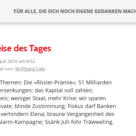
FÜR ALLE, DIE SICH NOCH EIGENE GEDANKEN MAC
ise des Tages
 Juli 2010 um 8:52
kel von:
Wolfgang Lieb
Themen: Die »Rösler-Prämie«; 51 Milliarden
senkungen; das Kapital soll zahlen;
s; weniger Staat, mehr Krise; wir sparen
rivate; blinde Zustimmung; Fiskus darf Banken
n verhindern Elena; braune Vergangenheit des
larm-Kampagne; Ssänk Juh fohr Träwweling.