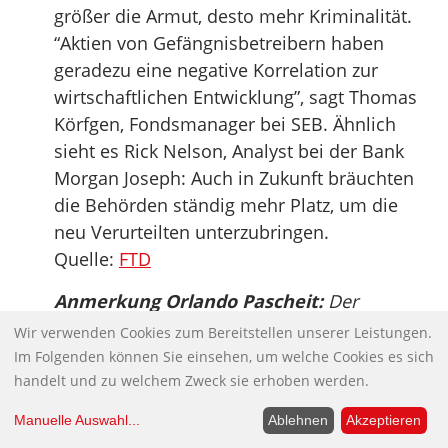
größer die Armut, desto mehr Kriminalität.
“Aktien von Gefängnisbetreibern haben
geradezu eine negative Korrelation zur
wirtschaftlichen Entwicklung”, sagt Thomas
Körfgen, Fondsmanager bei SEB. Ähnlich
sieht es Rick Nelson, Analyst bei der Bank
Morgan Joseph: Auch in Zukunft bräuchten
die Behörden ständig mehr Platz, um die
neu Verurteilten unterzubringen.
Quelle:
FTD
Anmerkung Orlando Pascheit:
Der
privatisierte Strafvollzug steckt in
Wir verwenden Cookies zum Bereitstellen unserer Leistungen.
Deutschland noch in den Kinderschuhen.
Im Folgenden können Sie einsehen, um welche Cookies es sich
Aber Immobilienunternehmen, Sicherheits-
handelt und zu welchem Zweck sie erhoben werden.
und Baufirmen stehen in den Startlöchern,
Manuelle Auswahl
...
Ablehnen
Akzeptieren
es winkt die Knast-AG.