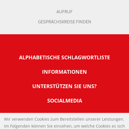
AUFRUF
GESPRÄCHSKREISE FINDEN
ALPHABETISCHE SCHLAGWORTLISTE
INFORMATIONEN
Warum NachDenkSeiten
UNTERSTÜTZEN SIE UNS?
Wer steckt dahinter
Der Förderverein: IQM
SOCIALMEDIA
Tipps zur Nutzung der NachDenkSeiten
Allgemeine Spendeninformationen
Banner und E-Mail-Signaturen
IMPRESSUM
Werden Sie Fördermitglied
Wir verwenden Cookies zum Bereitstellen unserer Leistungen.
Links
Im Folgenden können Sie einsehen, um welche Cookies es sich
Spenden Sie Online