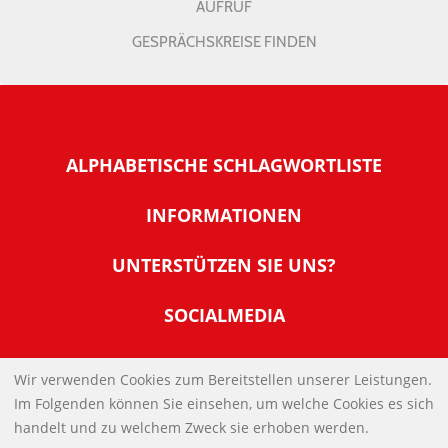
AUFRUF
GESPRÄCHSKREISE FINDEN
ALPHABETISCHE SCHLAGWORTLISTE
INFORMATIONEN
Warum NachDenkSeiten
UNTERSTÜTZEN SIE UNS?
Wer steckt dahinter
Der Förderverein: IQM
SOCIALMEDIA
Tipps zur Nutzung der NachDenkSeiten
Allgemeine Spendeninformationen
Banner und E-Mail-Signaturen
IMPRESSUM
Werden Sie Fördermitglied
Wir verwenden Cookies zum Bereitstellen unserer Leistungen.
Links
Im Folgenden können Sie einsehen, um welche Cookies es sich
Spenden Sie Online
DATENSCHUTZERKLÄRUNG
Kontakt
handelt und zu welchem Zweck sie erhoben werden.