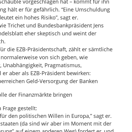
Schäuble vorgeschlagen hat – kommt für ihn
ng hält er für gefährlich. “Eine Umschuldung
utet ein hohes Risiko”, sagt er.
ie Trichet und Bundesbankpräsident Jens
delsblatt eher skeptisch und weint der
ch.
für die EZB-Präsidentschaft, zählt er sämtliche
r normalerweise von sich geben, wie
it, Unabhängigkeit, Pragmatismus,
l er aber als EZB-Präsident bewirken:
überreichen Geld-Versorgung der Banken
Rolle der Finanzmärkte bringen
 Frage gestellt:
für den politischen Willen in Europa,” sagt er.
staaten (da sind wir aber im Moment mit der
erung” auf einem anderen Weg) fordert er, und