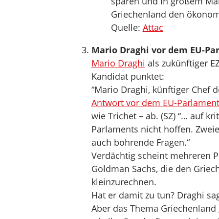
sparen und in großem Maßs
Griechenland den ökonomi
Quelle:
Attac
Mario Draghi vor dem EU-Pa
Mario Draghi
als zukünftiger 
Kandidat punktet:
“Mario Draghi, künftiger Chef 
Antwort vor dem EU-Parlamen
wie Trichet – ab. (SZ) “… auf k
Parlaments nicht hoffen. Zweie
auch bohrende Fragen.“
Verdächtig scheint mehreren Po
Goldman Sachs, die den Griech
kleinzurechnen.
Hat er damit zu tun? Draghi s
Aber das Thema Griechenland gr