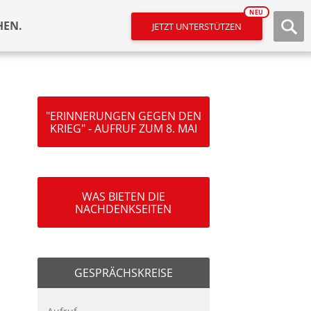
NEU
HEN.
JETZT UNTERSTÜTZEN
"ERINNERUNGEN GEGEN DEN
KRIEG" - AUFRUF ZUM 8. MAI
WAS BIETEN DIE
NACHDENKSEITEN
GESPRÄCHSKREISE