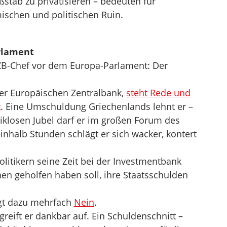
tab zu privatisieren – bedeuten für
schen und politischen Ruin.
rlament
EZB-Chef vor dem Europa-Parlament: Der
der Europäischen Zentralbank,
steht Rede und
t
. Eine Umschuldung Griechenlands lehnt er –
ritiklosen Jubel darf er im großen Forum des
inhalb Stunden schlägt er sich wacker, kontert
litikern seine Zeit bei der Investmentbank
en geholfen haben soll, ihre Staatsschulden
agt dazu mehrfach
Nein
.
eift er dankbar auf. Ein Schuldenschnitt –