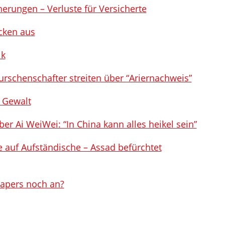
herungen – Verluste für Versicherte
cken aus
lk
rschenschafter streiten über “Ariernachweis”
e Gewalt
er Ai WeiWei: “In China kann alles heikel sein”
fe auf Aufständische – Assad befürchtet
apers noch an?