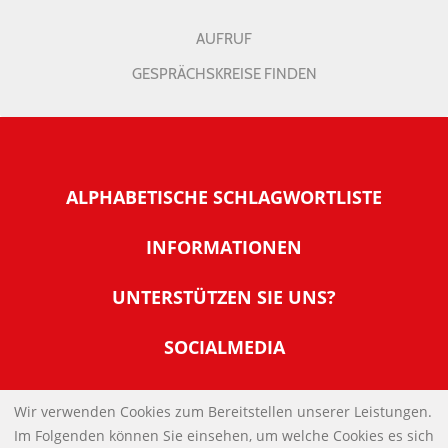
AUFRUF
GESPRÄCHSKREISE FINDEN
ALPHABETISCHE SCHLAGWORTLISTE
INFORMATIONEN
Warum NachDenkSeiten
UNTERSTÜTZEN SIE UNS?
Wer steckt dahinter
Der Förderverein: IQM
SOCIALMEDIA
Tipps zur Nutzung der NachDenkSeiten
Allgemeine Spendeninformationen
Banner und E-Mail-Signaturen
IMPRESSUM
Werden Sie Fördermitglied
Wir verwenden Cookies zum Bereitstellen unserer Leistungen.
Links
Im Folgenden können Sie einsehen, um welche Cookies es sich
Spenden Sie Online
DATENSCHUTZERKLÄRUNG