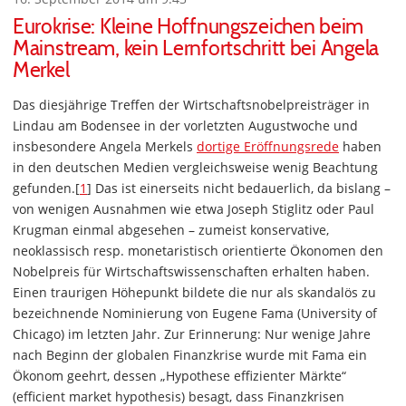
Eurokrise: Kleine Hoffnungszeichen beim
Mainstream, kein Lernfortschritt bei Angela
Merkel
Das diesjährige Treffen der Wirtschaftsnobelpreisträger in
Lindau am Bodensee in der vorletzten Augustwoche und
insbesondere Angela Merkels
dortige Eröffnungsrede
haben
in den deutschen Medien vergleichsweise wenig Beachtung
gefunden.[
1
] Das ist einerseits nicht bedauerlich, da bislang –
von wenigen Ausnahmen wie etwa Joseph Stiglitz oder Paul
Krugman einmal abgesehen – zumeist konservative,
neoklassisch resp. monetaristisch orientierte Ökonomen den
Nobelpreis für Wirtschaftswissenschaften erhalten haben.
Einen traurigen Höhepunkt bildete die nur als skandalös zu
bezeichnende Nominierung von Eugene Fama (University of
Chicago) im letzten Jahr. Zur Erinnerung: Nur wenige Jahre
nach Beginn der globalen Finanzkrise wurde mit Fama ein
Ökonom geehrt, dessen „Hypothese effizienter Märkte“
(efficient market hypothesis) besagt, dass Finanzkrisen