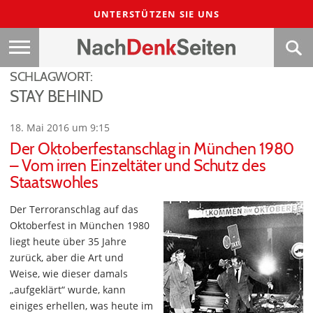
UNTERSTÜTZEN SIE UNS
SCHLAGWORT:
STAY BEHIND
18. Mai 2016 um 9:15
Der Oktoberfestanschlag in München 1980
– Vom irren Einzeltäter und Schutz des
Staatswohles
Der Terroranschlag auf das
Oktoberfest in München 1980
liegt heute über 35 Jahre
zurück, aber die Art und
Weise, wie dieser damals
„aufgeklärt“ wurde, kann
einiges erhellen, was heute im