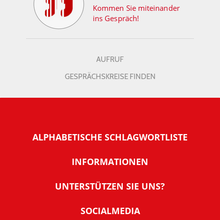
Kommen Sie miteinander
ins Gespräch!
AUFRUF
GESPRÄCHSKREISE FINDEN
ALPHABETISCHE SCHLAGWORTLISTE
INFORMATIONEN
Warum NachDenkSeiten
UNTERSTÜTZEN SIE UNS?
Wer steckt dahinter
Der Förderverein: IQM
SOCIALMEDIA
Tipps zur Nutzung der NachDenkSeiten