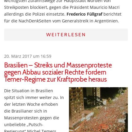
wichtigsten Zufahrtswege zur Hauptstadt wurden von
Streikposten blockiert, gegen die Präsident Mauricio Macri
allerdings die Polizei einsetzte.
Frederico Füllgraf
berichtet
für die NachDenkSeiten vom Generalstreik in Argentinien.
WEITERLESEN
20. März 2017 um 16:59
Brasilien – Streiks und Massenproteste
gegen Abbau sozialer Rechte fordern
Temer-Regime zur Kraftprobe heraus
Die Situation in Brasilien
spitzt sich immer weiter zu. In
der letzten Woche erhoben
die Brasilianer sich in
Massenprotesten gegen die
unbeliebte „Putsch-
Regierung“ Michel Temers