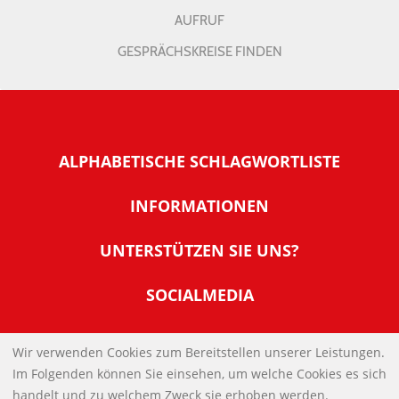
AUFRUF
GESPRÄCHSKREISE FINDEN
ALPHABETISCHE SCHLAGWORTLISTE
INFORMATIONEN
Warum NachDenkSeiten
UNTERSTÜTZEN SIE UNS?
Wer steckt dahinter
Der Förderverein: IQM
SOCIALMEDIA
Tipps zur Nutzung der NachDenkSeiten
Allgemeine Spendeninformationen
Banner und E-Mail-Signaturen
IMPRESSUM
Werden Sie Fördermitglied
Wir verwenden Cookies zum Bereitstellen unserer Leistungen.
Links
Im Folgenden können Sie einsehen, um welche Cookies es sich
Spenden Sie Online
DATENSCHUTZERKLÄRUNG
Kontakt
handelt und zu welchem Zweck sie erhoben werden.