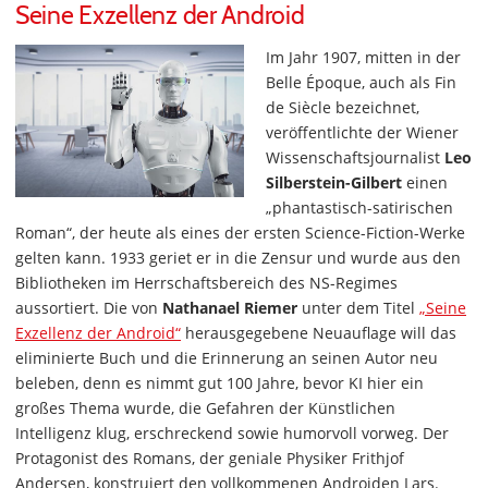
Seine Exzellenz der Android
Im Jahr 1907, mitten in der
Belle Époque, auch als Fin
de Siècle bezeichnet,
veröffentlichte der Wiener
Wissenschaftsjournalist
Leo
Silberstein-Gilbert
einen
„phantastisch-satirischen
Roman“, der heute als eines der ersten Science-Fiction-Werke
gelten kann. 1933 geriet er in die Zensur und wurde aus den
Bibliotheken im Herrschaftsbereich des NS-Regimes
aussortiert. Die von
Nathanael Riemer
unter dem Titel
„Seine
Exzellenz der Android“
herausgegebene Neuauflage will das
eliminierte Buch und die Erinnerung an seinen Autor neu
beleben, denn es nimmt gut 100 Jahre, bevor KI hier ein
großes Thema wurde, die Gefahren der Künstlichen
Intelligenz klug, erschreckend sowie humorvoll vorweg. Der
Protagonist des Romans, der geniale Physiker Frithjof
Andersen, konstruiert den vollkommenen Androiden Lars.