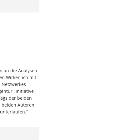
en an die Analysen
en Wirken ich mit
s Netzwerkes
ntur „Initiative
trags der beiden
r beiden Autoren:
unterlaufen.“