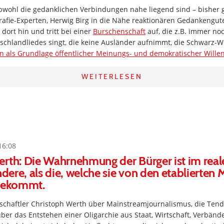
bwohl die gedanklichen Verbindungen nahe liegend sind – bisher 
afie-Experten, Herwig Birg in die Nähe reaktionären Gedankengutes
t dort hin und tritt bei einer
Burschenschaft
auf, die z.B. immer noc
schlandliedes singt, die keine Ausländer aufnimmt, die Schwarz-W
on als Grundlage öffentlicher Meinungs- und demokratischer Wille
WEITERLESEN
16:08
rth: Die Wahrnehmung der Bürger ist im rea
ndere, als die, welche sie von den etablierten
 bekommt.
chaftler Christoph Werth über Mainstreamjournalismus, die Tend
er das Entstehen einer Oligarchie aus Staat, Wirtschaft, Verbänd