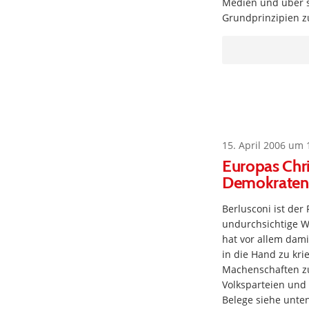
Medien und über s
Grundprinzipien 
15. April 2006 um 
Europas Chr
Demokraten 
Berlusconi ist der
undurchsichtige We
hat vor allem dami
in die Hand zu kri
Machenschaften zu 
Volksparteien und
Belege siehe unten