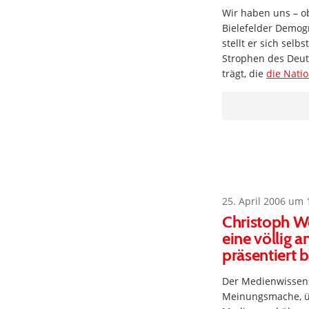
Wir haben uns – o
Bielefelder Demogr
stellt er sich selbs
Strophen des Deut
trägt, die
die Nati
25. April 2006 um 
Christoph We
eine völlig a
präsentiert
Der Medienwissens
Meinungsmache, üb