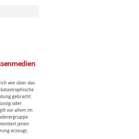
assenmedien
ich wie über das
 katastrophische
ndung gebracht
lüssig oder
ilt vor allem im
anderergruppe
mentiert jenen
erung erzeugt.