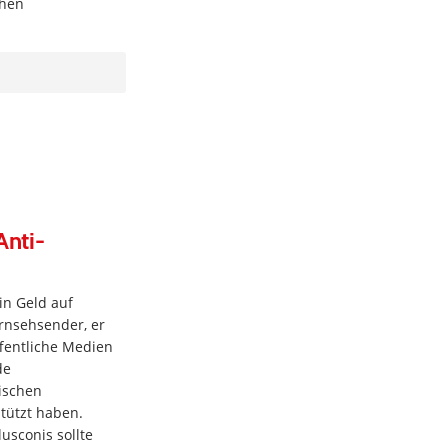
chen
Anti-
in Geld auf
ernsehsender, er
ffentliche Medien
de
ischen
tützt haben.
usconis sollte