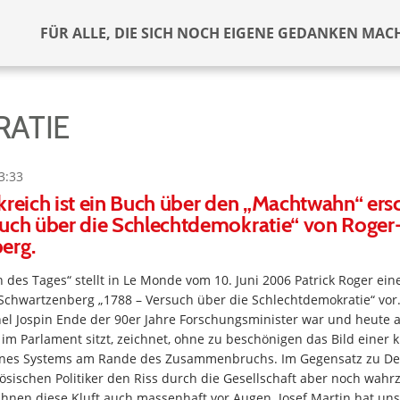
FÜR ALLE, DIE SICH NOCH EIGENE GEDANKEN MAC
ATIE
3:33
kreich ist ein Buch über den „Machtwahn“ ers
such über die Schlechtdemokratie“ von Roger
erg.
h des Tages“ stellt in Le Monde vom 10. Juni 2006 Patrick Roger e
chwartzenberg „1788 – Versuch über die Schlechtdemokratie“ vor. 
nel Jospin Ende der 90er Jahre Forschungsminister war und heute 
 im Parlament sitzt, zeichnet, ohne zu beschönigen das Bild einer 
ines Systems am Rande des Zusammenbruchs. Im Gegensatz zu De
ösischen Politiker den Riss durch die Gesellschaft aber noch wah
hnen diese Kluft auch massenhaft vor Augen. Josef Martin hat uns