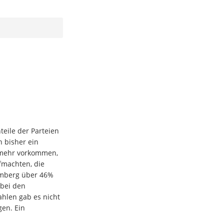
eile der Parteien
 bisher ein
t mehr vorkommen,
fmachten, die
emberg über 46%
 bei den
hlen gab es nicht
gen. Ein