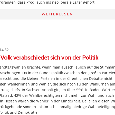
drängen, dass Prodi auch ins neoliberale Lager gehört.
WEITERLESEN
14:52
Volk verabschiedet sich von der Politik
andtagswahlen brachte, wenn man ausschließlich auf die Stimmant
raschungen. Da in der Bundespolitik zwischen den großen Parteien
errscht und die kleinen Parteien in der öffentlichen Debatte nich
nigen Wählerinnen und Wähler, die sich noch zu den Wahlurnen au
rungschefs. In Sachsen-Anhalt gingen über 55%, in Baden-Württ
Pfalz rd. 42% der Wahlberechtigten nicht mehr zur Wahl und auch
 Hessen waren die Wähler in der Minderheit. Bei allen diesen Wa
rückgehende sondern historisch einmalig niedrige Wahlbeteiligun
olitik und Demokratie.