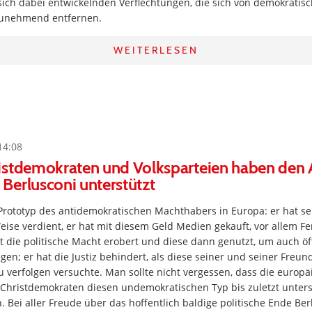
ich dabei entwickelnden Verflechtungen, die sich von demokratis
zunehmend entfernen.
WEITERLESEN
14:08
istdemokraten und Volksparteien haben den 
Berlusconi unterstützt
 Prototyp des antidemokratischen Machthabers in Europa: er hat se
ise verdient, er hat mit diesem Geld Medien gekauft, vor allem F
t die politische Macht erobert und diese dann genutzt, um auch ö
egen; er hat die Justiz behindert, als diese seiner und seiner Freun
verfolgen versuchte. Man sollte nicht vergessen, dass die europä
 Christdemokraten diesen undemokratischen Typ bis zuletzt unters
. Bei aller Freude über das hoffentlich baldige politische Ende Berl