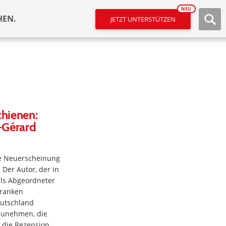
NEU
HEN.
JETZT UNTERSTÜTZEN
chienen:
-Gérard
ine Neuerscheinung
Der Autor, der in
als Abgeordneter
kranken
utschland
rzunehmen, die
 die Rezension