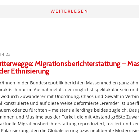
WEITERLESEN
14:23
utterwegge: Migrationsberichterstattung – M
der Ethnisierung
r/innen in der Bundesrepublik berichten Massenmedien ganz ähnl
raktisch nur im Ausnahmefall, der möglichst spektakulär sein und
e, wodurch Zuwanderer mit Unordnung, Chaos und Gewalt in Verbi
 konstruierte und auf diese Weise deformierte „Fremde“ ist überf
auern oder zu fürchten – meistens allerdings beides zugleich. Das g
iminnen und Muslime aus der Türkei, die mit Abstand größte Zuw
aktuelle Migrationsberichterstattung reproduziert, forciert und ze
 Polarisierung, den die Globalisierung bzw. neoliberale Modernisi