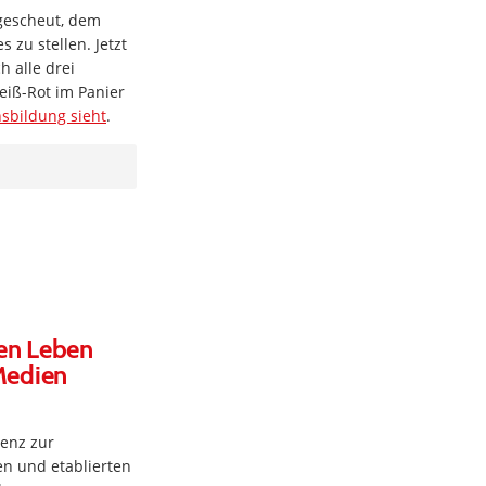
gescheut, dem
 zu stellen. Jetzt
h alle drei
eiß-Rot im Panier
nsbildung sieht
.
len Leben
 Medien
enz zur
en und etablierten