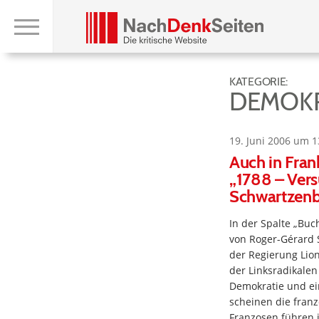
KATEGORIE:
DEMOKR
19. Juni 2006 um 1
Auch in Fran
„1788 – Ver
Schwartzenb
In der Spalte „Buc
von Roger-Gérard S
der Regierung Lio
der Linksradikalen
Demokratie und e
scheinen die franz
Franzosen führen i