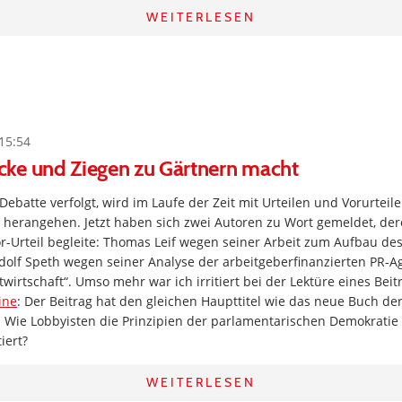
WEITERLESEN
15:54
ke und Ziegen zu Gärtnern macht
 Debatte verfolgt, wird im Laufe der Zeit mit Urteilen und Vorurteil
 herangehen. Jetzt haben sich zwei Autoren zu Wort gemeldet, der
r-Urteil begleite: Thomas Leif wegen seiner Arbeit zum Aufbau de
lf Speth wegen seiner Analyse der arbeitgeberfinanzierten PR-Age
wirtschaft“. Umso mehr war ich irritiert bei der Lektüre eines Bei
ine
: Der Beitrag hat den gleichen Haupttitel wie das neue Buch de
. Wie Lobbyisten die Prinzipien der parlamentarischen Demokratie 
iert?
WEITERLESEN