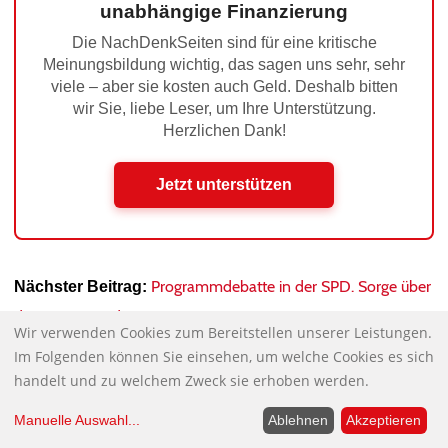
unabhängige Finanzierung
Die NachDenkSeiten sind für eine kritische
Meinungsbildung wichtig, das sagen uns sehr, sehr
viele – aber sie kosten auch Geld. Deshalb bitten
wir Sie, liebe Leser, um Ihre Unterstützung.
Herzlichen Dank!
Jetzt unterstützen
Programmdebatte in der SPD. Sorge über
Nächster Beitrag:
den vorsorgenden Staat
Wir verwenden Cookies zum Bereitstellen unserer Leistungen.
„DIE SPD VERABSCHIEDET SICH
Vorheriger Beitrag:
Im Folgenden können Sie einsehen, um welche Cookies es sich
ENDLICH VON SCHRÖDERS STEUERPOLITIK“
handelt und zu welchem Zweck sie erhoben werden.
Manuelle Auswahl
...
Ablehnen
Akzeptieren