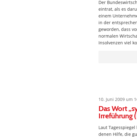
Der Bundeswirtscha
eintrat, als es da
einem Unternehme
in der entsprechen
geworden, dass von
normalen Wirtschaf
Insolvenzen viel k
10. Juni 2009 um 1
Das Wort „sy
Irreführung 
Laut Tagesspiegel 
denen Hilfe, die g