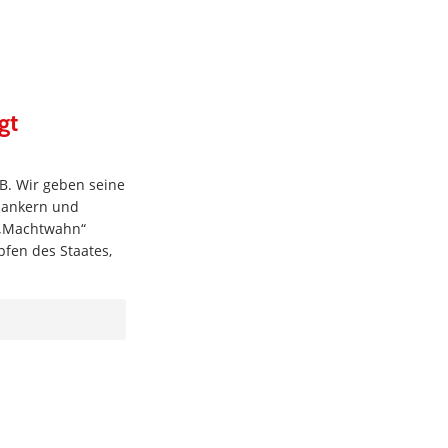
gt
B. Wir geben seine
tbankern und
n „Machtwahn“
fen des Staates,