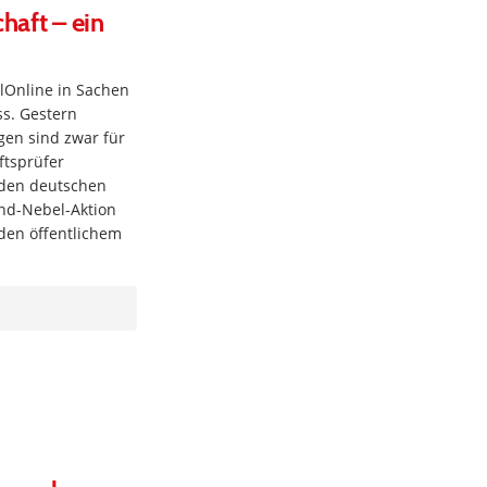
haft – ein
lOnline in Sachen
s. Gestern
gen sind zwar für
ftsprüfer
e den deutschen
und-Nebel-Aktion
den öffentlichem