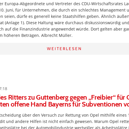
der Europa-Abgeordnete und Vertreter des CDU-Wirtschaftsrates Lau
10. Juni, für Unternehmen, die durch ein schlechtes Management 
n seien, dürfe es generell keine Staatshilfen geben. Ähnlich äußer
at (Anlage 1). Diese Haltung wäre durchaus diskussionswürdig un
ch auf die Finanzindustrie angewendet würde. Dort gelten aber g
m höheren Beträgen. Albrecht Müller.
WEITERLESEN
7:18
s Ritters zu Guttenberg gegen „Freibier“ für 
hnten offene Hand Bayerns für Subventionen
scheidung über den Versuch zur Rettung von Opel mithilfe eines 1
it und andere Hilfen ist nicht einfach gewesen. Warum Opel rett
eitsplätze bei der Automobilindustrie wertvoller als Arbeitsplätze