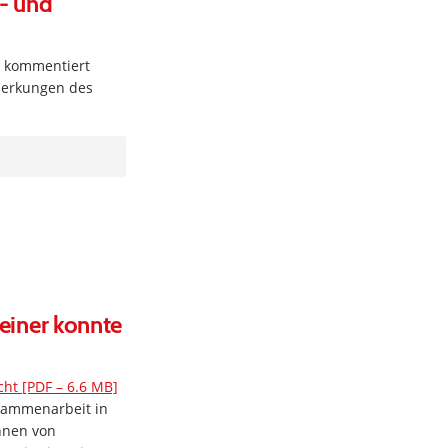
t- und
 kommentiert
nmerkungen des
keiner konnte
cht [PDF – 6.6 MB]
usammenarbeit in
nnen von