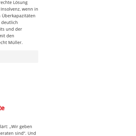
erechte Lösung
 Insolvenz, wenn in
 Überkapazitäten
 deutlich
its und der
mit den
cht Müller.
te
lärt: „Wir geben
geraten sind“. Und