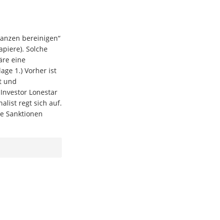
lanzen bereinigen“
piere). Solche
äre eine
age 1.) Vorher ist
t und
Investor Lonestar
list regt sich auf.
ie Sanktionen