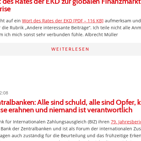
t des Rates der EKD zur globalen Finanzmark
rise
ht auf ein
Wort des Rates der EKD [PDF – 116 KB]
aufmerksam und
ür die Rubrik „Andere interessante Beiträge“. Ich teile nicht alle A
 ich mich sonst sehr verbunden fühle. Albrecht Müller
WEITERLESEN
2:08
ralbanken: Alle sind schuld, alle sind Opfer, 
ise erahnen und niemand ist verantwortlich
ank für Internationalen Zahlungsausgleich (BIZ) ihren
79. Jahresberi
als Bank der Zentralbanken und ist als Forum der internationalen Z
agen auch zuständig für die Beurteilung und das frühzeitige Erke