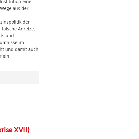
nstitution eine
 Wege aus der
inspolitik der
falsche Anreize,
its und
äumnisse im
cht und damit auch
r ein
rise XVII)