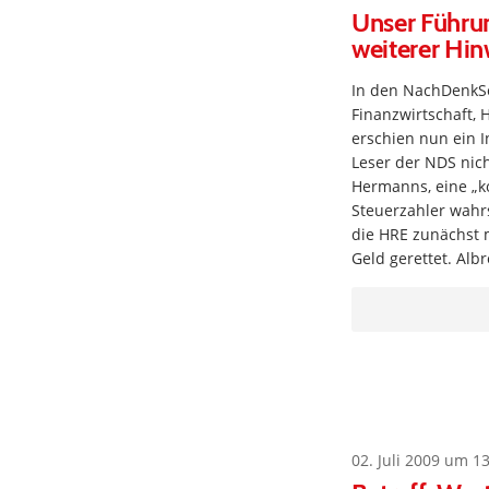
Unser Führun
weiterer Hin
In den NachDenkSe
Finanzwirtschaft,
erschien nun ein I
Leser der NDS nich
Hermanns, eine „ko
Steuerzahler wahrs
die HRE zunächst m
Geld gerettet. Alb
02. Juli 2009 um 1