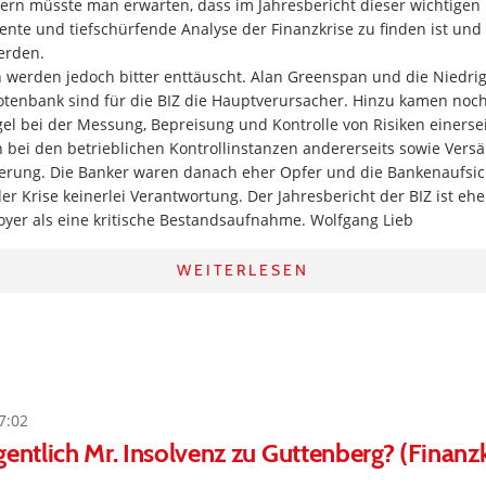
fern müsste man erwarten, dass im Jahresbericht dieser wichtigen I
nte und tiefschürfende Analyse der Finanzkrise zu finden ist und
erden.
werden jedoch bitter enttäuscht. Alan Greenspan und die Niedrigz
tenbank sind für die BIZ die Hauptverursacher. Hinzu kamen noch 
l bei der Messung, Bepreisung und Kontrolle von Risiken einerse
 bei den betrieblichen Kontrollinstanzen andererseits sowie Vers
ierung. Die Banker waren danach eher Opfer und die Bankenaufsi
der Krise keinerlei Verantwortung. Der Jahresbericht der BIZ ist ehe
oyer als eine kritische Bestandsaufnahme. Wolfgang Lieb
WEITERLESEN
7:02
gentlich Mr. Insolvenz zu Guttenberg? (Finanzk