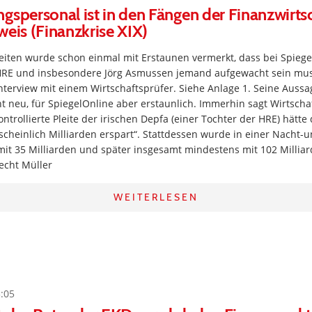
gspersonal ist in den Fängen der Finanzwirtsc
weis (Finanzkrise XIX)
iten wurde schon einmal mit Erstaunen vermerkt, dass bei Spiege
 HRE und insbesondere Jörg Asmussen jemand aufgewacht sein mus
nterview mit einem Wirtschaftsprüfer. Siehe Anlage 1. Seine Aussa
t neu, für SpiegelOnline aber erstaunlich. Immerhin sagt Wirtscha
ntrollierte Pleite der irischen Depfa (einer Tochter der HRE) hätt
cheinlich Milliarden erspart“. Stattdessen wurde in einer Nacht-
it 35 Milliarden und später insgesamt mindestens mit 102 Milliar
recht Müller
WEITERLESEN
3:05