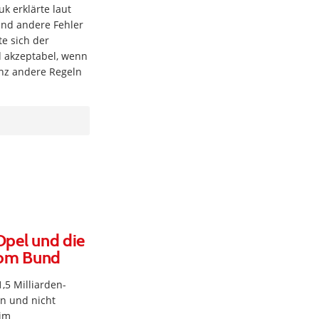
k erklärte laut
und andere Fehler
te sich der
d akzeptabel, wenn
anz andere Regeln
Opel und die
 vom Bund
,5 Milliarden-
en und nicht
 im