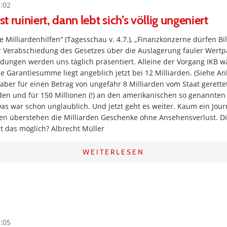
7:02
st ruiniert, dann lebt sich’s völlig ungeniert
Milliardenhilfen“ (Tagesschau v. 4.7.), „Finanzkonzerne dürfen Bi
r Verabschiedung des Gesetzes über die Auslagerung fauler Wertpa
dungen werden uns täglich präsentiert. Alleine der Vorgang IKB w
e Garantiesumme liegt angeblich jetzt bei 12 Milliarden. (Siehe Anl
ber für einen Betrag von ungefähr 8 Milliarden vom Staat gerette
 und für 150 Millionen (!) an den amerikanischen so genannten 
as war schon unglaublich. Und jetzt geht es weiter. Kaum ein Journa
hen überstehen die Milliarden Geschenke ohne Ansehensverlust. D
st das möglich? Albrecht Müller
WEITERLESEN
7:05