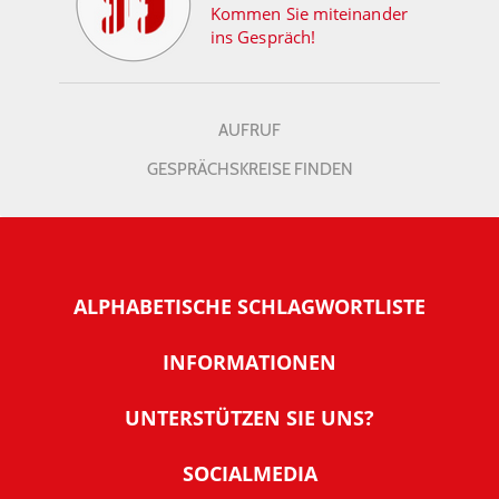
Kommen Sie miteinander
ins Gespräch!
AUFRUF
GESPRÄCHSKREISE FINDEN
ALPHABETISCHE SCHLAGWORTLISTE
INFORMATIONEN
Warum NachDenkSeiten
UNTERSTÜTZEN SIE UNS?
Wer steckt dahinter
Der Förderverein: IQM
SOCIALMEDIA
Tipps zur Nutzung der NachDenkSeiten
Allgemeine Spendeninformationen