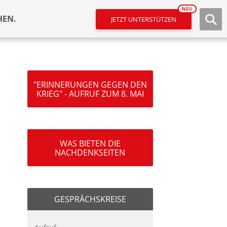
NEU
HEN.
JETZT UNTERSTÜTZEN
"ERINNERUNGEN GEGEN DEN
KRIEG" - AUFRUF ZUM 8. MAI
WAS BIETEN DIE
NACHDENKSEITEN
GESPRÄCHSKREISE