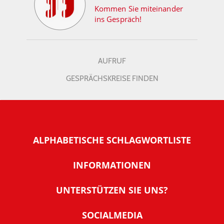
Kommen Sie miteinander
ins Gespräch!
AUFRUF
GESPRÄCHSKREISE FINDEN
ALPHABETISCHE SCHLAGWORTLISTE
INFORMATIONEN
Warum NachDenkSeiten
UNTERSTÜTZEN SIE UNS?
Wer steckt dahinter
Der Förderverein: IQM
SOCIALMEDIA
Tipps zur Nutzung der NachDenkSeiten