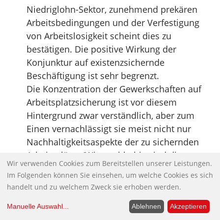
Niedriglohn-Sektor, zunehmend prekären
Arbeitsbedingungen und der Verfestigung
von Arbeitslosigkeit scheint dies zu
bestätigen. Die positive Wirkung der
Konjunktur auf existenzsichernde
Beschäftigung ist sehr begrenzt.
Die Konzentration der Gewerkschaften auf
Arbeitsplatzsicherung ist vor diesem
Hintergrund zwar verständlich, aber zum
Einen vernachlässigt sie meist nicht nur
Nachhaltigkeitsaspekte der zu sichernden
Arbeitsplätze (Wie nachhaltig sind die
Wir verwenden Cookies zum Bereitstellen unserer Leistungen.
Branchen wie z.B. die Autoindustrie, in der
Im Folgenden können Sie einsehen, um welche Cookies es sich
Arbeitsplätze gesichert werden sollen?), sie
handelt und zu welchem Zweck sie erhoben werden.
ignoriert zum anderen die Realität von
immer mehr Menschen, insbesondere
Manuelle Auswahl
...
Ablehnen
Akzeptieren