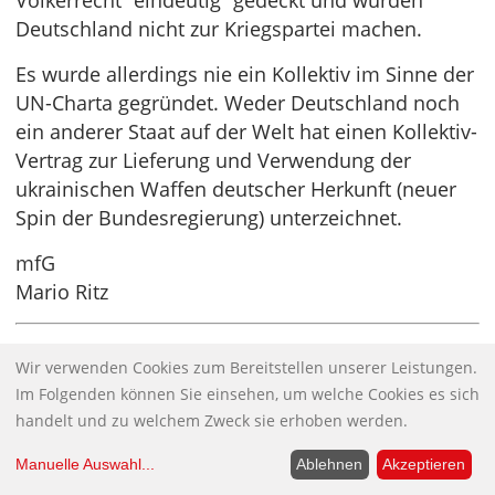
Völkerrecht “eindeutig” gedeckt und würden
Deutschland nicht zur Kriegspartei machen.
Es wurde allerdings nie ein Kollektiv im Sinne der
UN-Charta gegründet. Weder Deutschland noch
ein anderer Staat auf der Welt hat einen Kollektiv-
Vertrag zur Lieferung und Verwendung der
ukrainischen Waffen deutscher Herkunft (neuer
Spin der Bundesregierung) unterzeichnet.
mfG
Mario Ritz
Anmerkung zur Korrespondenz mit den
Wir verwenden Cookies zum Bereitstellen unserer Leistungen.
NachDenkSeiten
Im Folgenden können Sie einsehen, um welche Cookies es sich
handelt und zu welchem Zweck sie erhoben werden.
Die NachDenkSeiten freuen sich über Ihre
Zuschriften, am besten in einer angemessenen
Manuelle Auswahl
...
Ablehnen
Akzeptieren
Länge und mit einem eindeutigen Betreff.