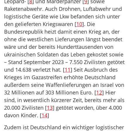
Leopard- [
8
] und Marderpanzer [
9
] sowie
Raketenabwehr. Auch Drohnen, Luftabwehr und
logistische Geräte wie Lkw befanden sich unter
den gelieferten Kriegswaren [
10
]. Die
Bundesrepublik heizt damit einen Krieg an, der
ohne die westlichen Lieferungen längst beendet
wäre und der bereits Hunderttausenden von
ukrainischen Soldaten das Leben gekostet sowie
– Stand September 2023 – 7.550 Zivilisten getötet
und 14.638 verletzt hat. [
11
] Seit Ausbruch des
Krieges im Gazastreifen erhöhte Deutschland
außerdem seine Waffenlieferungen an Israel von
32 Millionen auf 303 Millionen Euro. [
12
] Hier
sind, in wesentlich kürzerer Zeit, bereits mehr als
20.000 Zivilisten [
13
] getötet worden, über 4.000
davon Kinder
.
[
14
]
Zudem ist Deutschland ein wichtiger logistischer