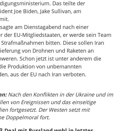
digungsministerium. Das teilte der
dent Joe Biden, Jake Sullivan, am
mit.
 sagte am Dienstagabend nach einer
r der EU-Mitgliedstaaten, er werde sein Team
 Strafmaßnahmen bitten. Diese sollen Iran
Lieferung von Drohnen und Raketen an
weren. Schon jetzt ist unter anderem die
r die Produktion von unbemannten
en, aus der EU nach Iran verboten.
nn:
Nach den Konflikten in der Ukraine und im
llen von Ereignissen und das einseitige
en fortgesetzt. Der Westen setzt mit
ne Doppelmoral fort.
eß Deal mit Russland wohl in letzter