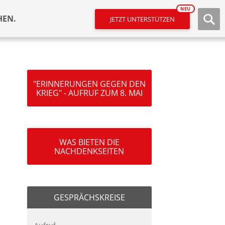
NEU
HEN.
JETZT UNTERSTÜTZEN
"ERINNERUNGEN GEGEN DEN
KRIEG" - AUFRUF ZUM 8. MAI
WAS BIETEN DIE
NACHDENKSEITEN
GESPRÄCHSKREISE