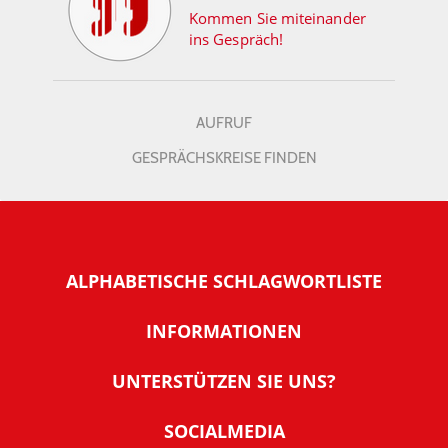
Kommen Sie miteinander
ins Gespräch!
AUFRUF
GESPRÄCHSKREISE FINDEN
ALPHABETISCHE SCHLAGWORTLISTE
INFORMATIONEN
Warum NachDenkSeiten
UNTERSTÜTZEN SIE UNS?
Wer steckt dahinter
Der Förderverein: IQM
SOCIALMEDIA
Tipps zur Nutzung der NachDenkSeiten