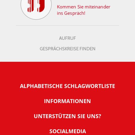
Kommen Sie miteinander
ins Gespräch!
AUFRUF
GESPRÄCHSKREISE FINDEN
ALPHABETISCHE SCHLAGWORTLISTE
INFORMATIONEN
Warum NachDenkSeiten
UNTERSTÜTZEN SIE UNS?
Wer steckt dahinter
Der Förderverein: IQM
SOCIALMEDIA
Tipps zur Nutzung der NachDenkSeiten