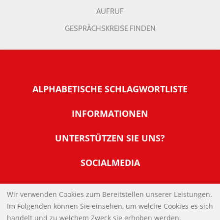
AUFRUF
GESPRÄCHSKREISE FINDEN
ALPHABETISCHE SCHLAGWORTLISTE
INFORMATIONEN
Warum NachDenkSeiten
UNTERSTÜTZEN SIE UNS?
Wer steckt dahinter
Der Förderverein: IQM
SOCIALMEDIA
Tipps zur Nutzung der NachDenkSeiten
Allgemeine Spendeninformationen
Banner und E-Mail-Signaturen
IMPRESSUM
Werden Sie Fördermitglied
Wir verwenden Cookies zum Bereitstellen unserer Leistungen.
Links
Im Folgenden können Sie einsehen, um welche Cookies es sich
Spenden Sie Online
DATENSCHUTZERKLÄRUNG
Kontakt
handelt und zu welchem Zweck sie erhoben werden.