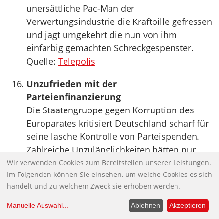
unersättliche Pac-Man der
Verwertungsindustrie die Kraftpille gefressen
und jagt umgekehrt die nun von ihm
einfarbig gemachten Schreckgespenster.
Quelle:
Telepolis
Unzufrieden mit der
Parteienfinanzierung
Die Staatengruppe gegen Korruption des
Europarates kritisiert Deutschland scharf für
seine lasche Kontrolle von Parteispenden.
Zahlreiche Unzulänglichkeiten hätten nur
“sehr begrenzte Aufmerksamkeit” erfahren,
Wir verwenden Cookies zum Bereitstellen unserer Leistungen.
Im Folgenden können Sie einsehen, um welche Cookies es sich
schlussfolgert ein aktueller Bericht der
handelt und zu welchem Zweck sie erhoben werden.
Staatengruppe gegen Korruption des
Europarates (Greco), der die Umsetzung von
Manuelle Auswahl
...
Ablehnen
Akzeptieren
Empfehlungen des Europarats überprüft.