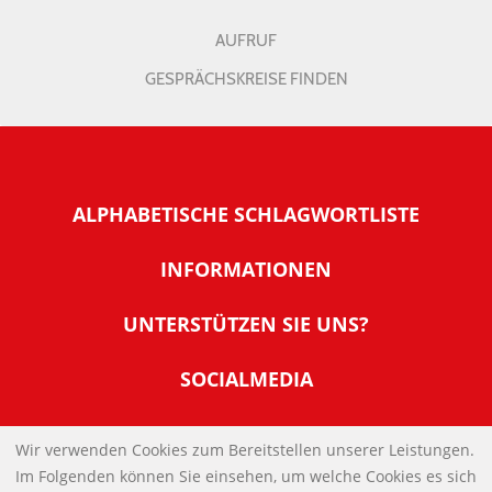
AUFRUF
GESPRÄCHSKREISE FINDEN
ALPHABETISCHE SCHLAGWORTLISTE
INFORMATIONEN
Warum NachDenkSeiten
UNTERSTÜTZEN SIE UNS?
Wer steckt dahinter
Der Förderverein: IQM
SOCIALMEDIA
Tipps zur Nutzung der NachDenkSeiten
Allgemeine Spendeninformationen
Banner und E-Mail-Signaturen
IMPRESSUM
Werden Sie Fördermitglied
Wir verwenden Cookies zum Bereitstellen unserer Leistungen.
Links
Im Folgenden können Sie einsehen, um welche Cookies es sich
Spenden Sie Online
DATENSCHUTZERKLÄRUNG