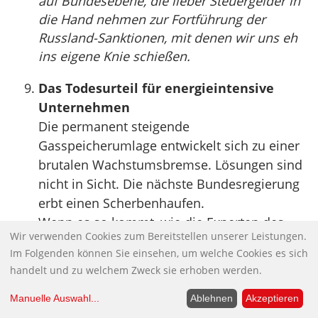
auf Bundesebene, die lieber Steuergelder in
die Hand nehmen zur Fortführung der
Russland-Sanktionen, mit denen wir uns eh
ins eigene Knie schießen.
Das Todesurteil für energieintensive
Unternehmen
Die permanent steigende
Gasspeicherumlage entwickelt sich zu einer
brutalen Wachstumsbremse. Lösungen sind
nicht in Sicht. Die nächste Bundesregierung
erbt einen Scherbenhaufen.
Wenn es so kommt, wie die Experten des
Wir verwenden Cookies zum Bereitstellen unserer Leistungen.
Bundeswirtschaftsministeriums befürchten,
Im Folgenden können Sie einsehen, um welche Cookies es sich
könnte sich die ab 2022 eingeführte
handelt und zu welchem Zweck sie erhoben werden.
Gasspeicherumlage in weniger als drei
Jahren um den Faktor 15 erhöhen. Da
Manuelle Auswahl
...
Ablehnen
Akzeptieren