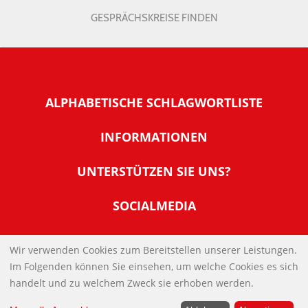
GESPRÄCHSKREISE FINDEN
ALPHABETISCHE SCHLAGWORTLISTE
INFORMATIONEN
Warum NachDenkSeiten
UNTERSTÜTZEN SIE UNS?
Wer steckt dahinter
Der Förderverein: IQM
SOCIALMEDIA
Tipps zur Nutzung der NachDenkSeiten
Allgemeine Spendeninformationen
Banner und E-Mail-Signaturen
IMPRESSUM
Werden Sie Fördermitglied
Wir verwenden Cookies zum Bereitstellen unserer Leistungen.
Links
Im Folgenden können Sie einsehen, um welche Cookies es sich
Spenden Sie Online
DATENSCHUTZERKLÄRUNG
Kontakt
handelt und zu welchem Zweck sie erhoben werden.
Impressum