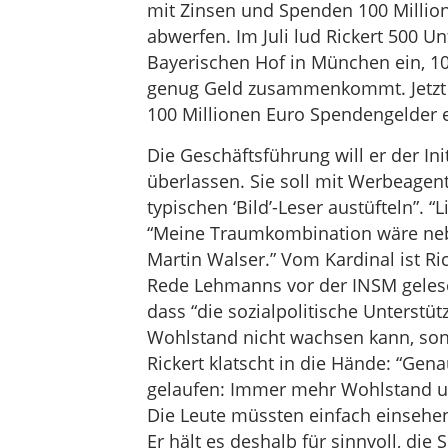
mit Zinsen und Spenden 100 Millio
abwerfen. Im Juli lud Rickert 500 U
Bayerischen Hof in München ein, 100
genug Geld zusammenkommt. Jetzt pla
100 Millionen Euro Spendengelder 
Die Geschäftsführung will er der Ini
überlassen. Sie soll mit Werbeagen
typischen ‘Bild’-Leser austüfteln”. “
“Meine Traumkombination wäre neb
Martin Walser.” Vom Kardinal ist Ric
Rede Lehmanns vor der INSM gelesen 
dass “die sozialpolitische Unterst
Wohlstand nicht wachsen kann, s
Rickert klatscht in die Hände: “Gen
gelaufen: Immer mehr Wohlstand un
Die Leute müssten einfach einsehen
Er hält es deshalb für sinnvoll, die 