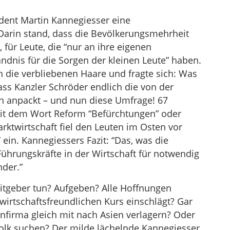
ident Martin Kannegiesser eine
Darin stand, dass die Bevölkerungsmehrheit
, für Leute, die “nur an ihre eigenen
ndnis für die Sorgen der kleinen Leute” haben.
h die verbliebenen Haare und fragte sich: Was
ass Kanzler Schröder endlich die von der
n anpackt – und nun diese Umfrage! 67
it dem Wort Reform “Befürchtungen” oder
arktwirtschaft fiel den Leuten im Osten vor
ein. Kannegiessers Fazit: “Das, was die
Führungskräfte in der Wirtschaft für notwendig
nder.”
eitgeber tun? Aufgeben? Alle Hoffnungen
wirtschaftsfreundlichen Kurs einschlägt? Gar
irma gleich mit nach Asien verlagern? Oder
Volk suchen? Der milde lächelnde Kannegiesser