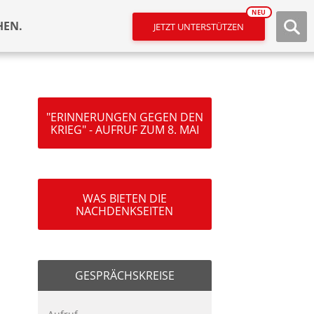
NEU
HEN.
JETZT UNTERSTÜTZEN
"ERINNERUNGEN GEGEN DEN
KRIEG" - AUFRUF ZUM 8. MAI
WAS BIETEN DIE
NACHDENKSEITEN
GESPRÄCHSKREISE