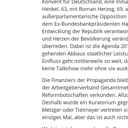
Konvent für Deutschland, eine Initi
Henkel, 63, mit Roman Herzog, 69, al
außerparlamentarische Opposition 
dem Ex-Bundesbankpräsidenten Hans 
Entwicklung der Republik verantwor
und Herzen der Bevölkerung veränd
überreden. Dabei ist die Agenda 2010
gehenden Abbaus staatlicher Leistun
Einfluss geht mittlerweile so weit, 
keine Talkshow mehr ohne sie aus
Die Finanziers der Propaganda blei
der Arbeitgeberverband Gesamtmetal
Reformbotschaften verkünden. Allzu l
Deshalb wurde ein Kuratorium geg
Metzger oder Tietmeyer vertreten si
einziges Mal, aber das ist auch nicht