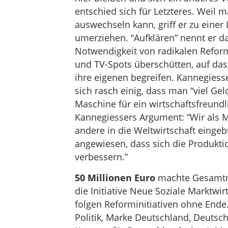
entschied sich für Letzteres. Weil 
auswechseln kann, griff er zu einer L
umerziehen. “Aufklären” nennt er d
Notwendigkeit von radikalen Refor
und TV-Spots überschütten, auf das
ihre eigenen begreifen. Kannegiess
sich rasch einig, dass man “viel G
Maschine für ein wirtschaftsfreund
Kannegiessers Argument: “Wir als Me
andere in die Weltwirtschaft eingeb
angewiesen, dass sich die Produk
verbessern.”
50 Millionen Euro
machte Gesamtme
die Initiative Neue Soziale Marktwir
folgen Reforminitiativen ohne Ende.
Politik, Marke Deutschland, Deutschl