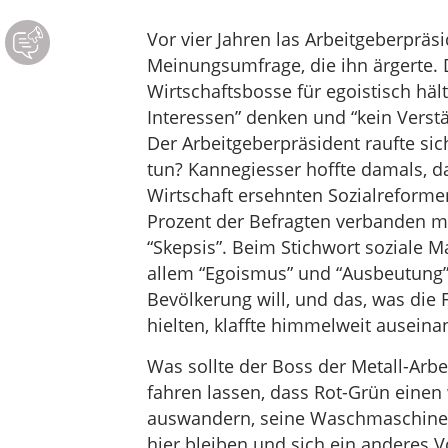
Vor vier Jahren las Arbeitgeberpräs
Meinungsumfrage, die ihn ärgerte. 
Wirtschaftsbosse für egoistisch hält
Interessen” denken und “kein Verstä
Der Arbeitgeberpräsident raufte sic
tun? Kannegiesser hoffte damals, d
Wirtschaft ersehnten Sozialreforme
Prozent der Befragten verbanden m
“Skepsis”. Beim Stichwort soziale M
allem “Egoismus” und “Ausbeutung” 
Bevölkerung will, und das, was die 
hielten, klaffte himmelweit auseina
Was sollte der Boss der Metall-Arb
fahren lassen, dass Rot-Grün einen 
auswandern, seine Waschmaschinenf
hier bleiben und sich ein anderes 