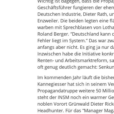
Wichtig ist dagegen, dass die Prop
Geschäftsführer fungieren der ehe
Deutschen Industrie, Dieter Rath, u
Enzweiler. Die beiden legten eine
warben mit Sprechblasen von Lothar
Roland Berger. “Deutschland kann de
Fehler liegt im System.” Das war zw
anfangs aber nicht. Es ging ja nur
Inzwischen habe die Initiative konk
Renten- und Arbeitsmarktreform, sag
oft genug deutlich gemacht: Senkun
Im kommenden Jahr läuft die bisher
Kannegiesser hat sich in seinem Ve
Propagandatruppe weitere 50 Mill
steht der INSM noch ein warmer Ge
noblen Vorort Grünwald Dieter Rick
Headhunter. Für das “Manager Magaz