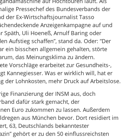
agandamaschine auf Hochtouren läuft. Als
malige Pressechef des Bundesverbands der
nd der Ex-Wirtschaftsjournalist Tasso
 flächendeckende Anzeigenkampagne auf und
 Späth, Uli Hoeneß, Arnulf Baring oder
n Aufstieg schaffen”, stand da. Oder: “Der
ar ein bisschen allgemein gehalten, störte
 darum, das Meinungsklima zu ändern.
rete Vorschläge erarbeitet zur Gesundheits-,
t Kannegiesser. Was er wirklich will, hat er
g der Lohnkosten, mehr Druck auf Arbeitslose.
ige Finanzierung der INSM aus, doch
rband dafür stark gemacht, der
ionen Euro zukommen zu lassen. Außerdem
ldregen aus München bevor. Dort residiert im
ert, 63, Deutschlands bekanntester
in” gehört er zu den 50 einflussreichsten