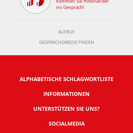
Kommen Sie miteinander
ins Gespräch!
AUFRUF
GESPRÄCHSKREISE FINDEN
ALPHABETISCHE SCHLAGWORTLISTE
INFORMATIONEN
Warum NachDenkSeiten
UNTERSTÜTZEN SIE UNS?
Wer steckt dahinter
Der Förderverein: IQM
SOCIALMEDIA
Tipps zur Nutzung der NachDenkSeiten
Allgemeine Spendeninformationen