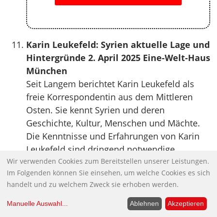
Karin Leukefeld: Syrien aktuelle Lage und
Hintergründe 2. April 2025 Eine-Welt-Haus
München
Seit Langem berichtet Karin Leukefeld als
freie Korrespondentin aus dem Mittleren
Osten. Sie kennt Syrien und deren
Geschichte, Kultur, Menschen und Mächte.
Die Kenntnisse und Erfahrungen von Karin
Leukefeld sind dringend notwendige
Wir verwenden Cookies zum Bereitstellen unserer Leistungen.
Ergänzung und Korrektur der Erzählungen
Im Folgenden können Sie einsehen, um welche Cookies es sich
unsere offiziellen Medien.
handelt und zu welchem Zweck sie erhoben werden.
Anfang Dezember 2024 stürzte innerhalb
weniger Tage die syrische Regierung Baschar
Manuelle Auswahl
...
Ablehnen
Akzeptieren
al – Assads. Die Berichterstatter und Medien