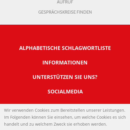
AUFRUF
GESPRÄCHSKREISE FINDEN
ALPHABETISCHE SCHLAGWORTLISTE
INFORMATIONEN
Warum NachDenkSeiten
UNTERSTÜTZEN SIE UNS?
Wer steckt dahinter
Der Förderverein: IQM
SOCIALMEDIA
Tipps zur Nutzung der NachDenkSeiten
Allgemeine Spendeninformationen
Banner und E-Mail-Signaturen
IMPRESSUM
Werden Sie Fördermitglied
Wir verwenden Cookies zum Bereitstellen unserer Leistungen.
Links
Im Folgenden können Sie einsehen, um welche Cookies es sich
Spenden Sie Online
DATENSCHUTZERKLÄRUNG
Kontakt
handelt und zu welchem Zweck sie erhoben werden.