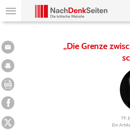
„Die Grenze zwis
s
19. 
Ein Artik