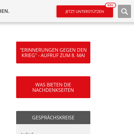
NEU
HEN.
JETZT UNTERSTÜTZEN
"ERINNERUNGEN GEGEN DEN
KRIEG" - AUFRUF ZUM 8. MAI
WAS BIETEN DIE
NACHDENKSEITEN
GESPRÄCHSKREISE