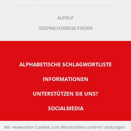
AUFRUF
GESPRÄCHSKREISE FINDEN
ALPHABETISCHE SCHLAGWORTLISTE
INFORMATIONEN
Warum NachDenkSeiten
UNTERSTÜTZEN SIE UNS?
Wer steckt dahinter
Der Förderverein: IQM
SOCIALMEDIA
Tipps zur Nutzung der NachDenkSeiten
Allgemeine Spendeninformationen
Banner und E-Mail-Signaturen
IMPRESSUM
Werden Sie Fördermitglied
Wir verwenden Cookies zum Bereitstellen unserer Leistungen.
Links