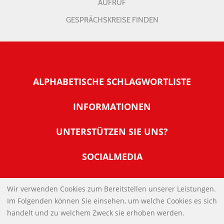
AUFRUF
GESPRÄCHSKREISE FINDEN
ALPHABETISCHE SCHLAGWORTLISTE
INFORMATIONEN
Warum NachDenkSeiten
UNTERSTÜTZEN SIE UNS?
Wer steckt dahinter
Der Förderverein: IQM
SOCIALMEDIA
Tipps zur Nutzung der NachDenkSeiten
Allgemeine Spendeninformationen
Banner und E-Mail-Signaturen
IMPRESSUM
Werden Sie Fördermitglied
Wir verwenden Cookies zum Bereitstellen unserer Leistungen.
Links
Im Folgenden können Sie einsehen, um welche Cookies es sich
Spenden Sie Online
DATENSCHUTZERKLÄRUNG
Kontakt
handelt und zu welchem Zweck sie erhoben werden.