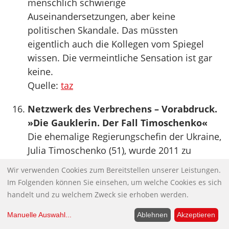
menschlich schwierige
Auseinandersetzungen, aber keine
politischen Skandale. Das müssten
eigentlich auch die Kollegen vom Spiegel
wissen. Die vermeintliche Sensation ist gar
keine.
Quelle:
taz
Netzwerk des Verbrechens – Vorabdruck.
»Die Gauklerin. Der Fall Timoschenko«
Die ehemalige Regierungschefin der Ukraine,
Julia Timoschenko (51), wurde 2011 zu
sieben Jahren Haft verurteilt – wegen der
Wir verwenden Cookies zum Bereitstellen unserer Leistungen.
gleichen Delikte, deretwegen Timoschenkos
Im Folgenden können Sie einsehen, um welche Cookies es sich
Protegé Pawlo Lasarenko, 1996/97
handelt und zu welchem Zweck sie erhoben werden.
Ministerpräsident der Ukraine, in den USA
Manuelle Auswahl
...
Ablehnen
Akzeptieren
neun Jahre bekam: nämlich wegen