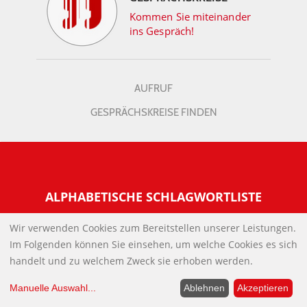
Kommen Sie miteinander
ins Gespräch!
AUFRUF
GESPRÄCHSKREISE FINDEN
ALPHABETISCHE SCHLAGWORTLISTE
Wir verwenden Cookies zum Bereitstellen unserer Leistungen.
INFORMATIONEN
Im Folgenden können Sie einsehen, um welche Cookies es sich
Warum NachDenkSeiten
handelt und zu welchem Zweck sie erhoben werden.
UNTERSTÜTZEN SIE UNS?
Wer steckt dahinter
Der Förderverein: IQM
Manuelle Auswahl
...
Ablehnen
Akzeptieren
SOCIALMEDIA
Tipps zur Nutzung der NachDenkSeiten