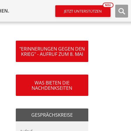
NEU
HEN.
JETZT UNTERSTÜTZEN
"ERINNERUNGEN GEGEN DEN
KRIEG" - AUFRUF ZUM 8. MAI
WAS BIETEN DIE
NACHDENKSEITEN
GESPRÄCHSKREISE