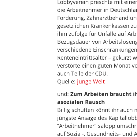
Lobbyverein preschte mit einem
die Arbeitnehmer in Deutschlan
Forderung, Zahnarztbehandlun
gesetzlichen Krankenkassen zu 
ihm zufolge für Unfälle auf Ar
Bezugsdauer von Arbeitsloseng
verschiedene Einschränkungen 
Renteneintrittsalter – gekürz
verstörte einen guten Monat 
auch Teile der CDU.
Quelle:
junge Welt
und:
Zum Arbeiten braucht i
asozialen Rausch
Billig schuften könnt ihr auch
jüngste Ansage des Kapitallob
“Arbeitnehmer” salopp umschrei
auf Sozial-, Gesundheits- und A