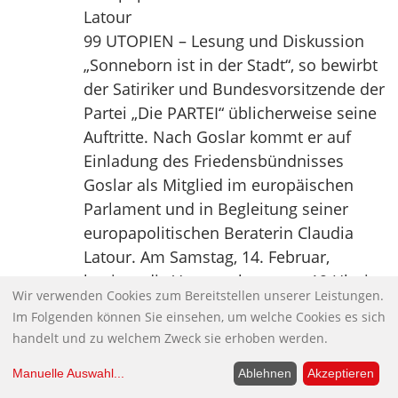
Latour
99 UTOPIEN – Lesung und Diskussion
„Sonneborn ist in der Stadt“, so bewirbt
der Satiriker und Bundesvorsitzende der
Partei „Die PARTEI“ üblicherweise seine
Auftritte. Nach Goslar kommt er auf
Einladung des Friedensbündnisses
Goslar als Mitglied im europäischen
Parlament und in Begleitung seiner
europapolitischen Beraterin Claudia
Latour. Am Samstag, 14. Februar,
beginnt die Veranstaltung um 19 Uhr im
Wir verwenden Cookies zum Bereitstellen unserer Leistungen.
„Hinter-Hof“ auf den Goslarschen
Im Folgenden können Sie einsehen, um welche Cookies es sich
Höfen. Die Lesung zum Thema „99
handelt und zu welchem Zweck sie erhoben werden.
Utopien“ bietet in Sonneborns eigenen
Worten „astreine Analysen, verstörende
Manuelle Auswahl
...
Ablehnen
Akzeptieren