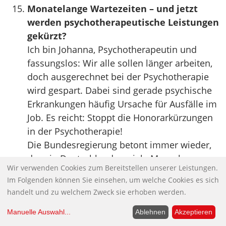
Monatelange Wartezeiten – und jetzt
werden psychotherapeutische Leistungen
gekürzt?
Ich bin Johanna, Psychotherapeutin und
fassungslos: Wir alle sollen länger arbeiten,
doch ausgerechnet bei der Psychotherapie
wird gespart. Dabei sind gerade psychische
Erkrankungen häufig Ursache für Ausfälle im
Job. Es reicht: Stoppt die Honorarkürzungen
in der Psychotherapie!
Die Bundesregierung betont immer wieder,
dass in Deutschland zu viele Menschen
Wir verwenden Cookies zum Bereitstellen unserer Leistungen.
krankheitsbedingt fehlen und dass die
Im Folgenden können Sie einsehen, um welche Cookies es sich
Arbeitsfähigkeit der Bevölkerung gestärkt
handelt und zu welchem Zweck sie erhoben werden.
werden müsse.
Psychische Erkrankungen gehören bereits
Manuelle Auswahl
...
Ablehnen
Akzeptieren