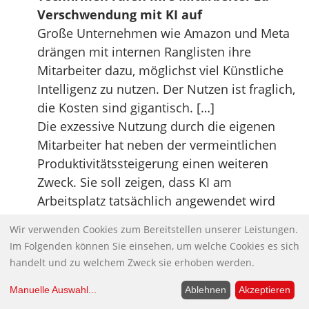
Verschwendung mit KI auf
Große Unternehmen wie Amazon und Meta
drängen mit internen Ranglisten ihre
Mitarbeiter dazu, möglichst viel Künstliche
Intelligenz zu nutzen. Der Nutzen ist fraglich,
die Kosten sind gigantisch. […]
Die exzessive Nutzung durch die eigenen
Mitarbeiter hat neben der vermeintlichen
Produktivitätssteigerung einen weiteren
Zweck. Sie soll zeigen, dass KI am
Arbeitsplatz tatsächlich angewendet wird
und damit hohe Investitionen legitimiert:
Wir verwenden Cookies zum Bereitstellen unserer Leistungen.
Amazon allein hat für dieses Jahr
Im Folgenden können Sie einsehen, um welche Cookies es sich
Investitionen von 200 Milliarden US-Dollar
handelt und zu welchem Zweck sie erhoben werden.
für den Ausbau von KI-Infrastruktur
Manuelle Auswahl
...
Ablehnen
Akzeptieren
angekündigt. Die Techbranche hat insgesamt