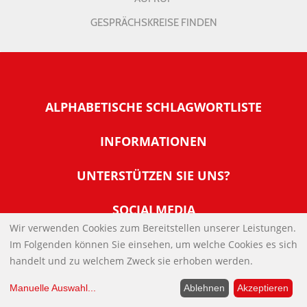
GESPRÄCHSKREISE FINDEN
ALPHABETISCHE SCHLAGWORTLISTE
INFORMATIONEN
Warum NachDenkSeiten
UNTERSTÜTZEN SIE UNS?
Wer steckt dahinter
Der Förderverein: IQM
SOCIALMEDIA
Tipps zur Nutzung der NachDenkSeiten
Allgemeine Spendeninformationen
Wir verwenden Cookies zum Bereitstellen unserer Leistungen.
Banner und E-Mail-Signaturen
IMPRESSUM
Im Folgenden können Sie einsehen, um welche Cookies es sich
Werden Sie Fördermitglied
handelt und zu welchem Zweck sie erhoben werden.
Links
Spenden Sie Online
DATENSCHUTZERKLÄRUNG
Kontakt
Manuelle Auswahl
...
Ablehnen
Akzeptieren