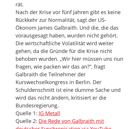
rät.
Nach der Krise vor fünf Jahren gibt es keine
Rückkehr zur Normalität, sagt der US-
Ökonom James Galbraith. Und die, die das
vor­aus­ge­sagt haben, wur­den nicht gehört.
Die wirt­schaft­li­che Volatilität wird wei­ter
gehen, da die Gründe für die Krise nicht
beho­ben wur­den. „Wir hier müs­sen uns nun
fra­gen, wie packen wir das an?“, fragt
Galbraith die Teilnehmer der
Kurswechselkongress in Berlin. Der
Schuldenschnitt ist eine dumme Sache und
wird das nicht ändern, kri­ti­siert er die
Bundesregierung.
Quelle 1:
IG Metall
Quelle 2:
Die Rede von Galbraith mit
deutscher Synchronisation via YouTube