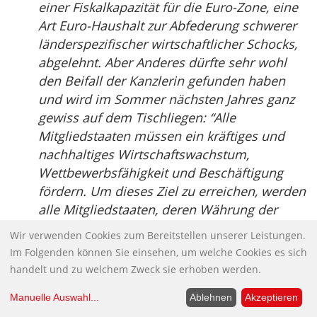
einer Fiskalkapazität für die Euro-Zone, eine
Art Euro-Haushalt zur Abfederung schwerer
länderspezifischer wirtschaftlicher Schocks,
abgelehnt. Aber Anderes dürfte sehr wohl
den Beifall der Kanzlerin gefunden haben
und wird im Sommer nächsten Jahres ganz
gewiss auf dem Tischliegen: “Alle
Mitgliedstaaten müssen ein kräftiges und
nachhaltiges Wirtschaftswachstum,
Wettbewerbsfähigkeit und Beschäftigung
fördern. Um dieses Ziel zu erreichen, werden
alle Mitgliedstaaten, deren Währung der
Euro ist, mit den EU-Organen individuelle
Wir verwenden Cookies zum Bereitstellen unserer Leistungen.
Vereinbarungen vertraglicher Art über die
Im Folgenden können Sie einsehen, um welche Cookies es sich
von ihnen zugesagten Maßnahmen und
handelt und zu welchem Zweck sie erhoben werden.
Reformen und die Mittel zu ihrer
Manuelle Auswahl
...
Ablehnen
Akzeptieren
Durchführung schließen.” Die bisher ganz im