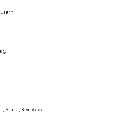
autern
urg
it, Armut, Reichtum