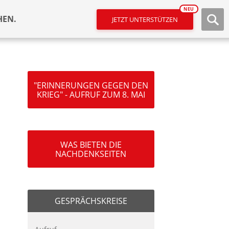
NEU
HEN.
JETZT UNTERSTÜTZEN
"ERINNERUNGEN GEGEN DEN
KRIEG" - AUFRUF ZUM 8. MAI
WAS BIETEN DIE
NACHDENKSEITEN
GESPRÄCHSKREISE