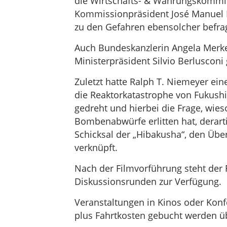
die Wirtschafts- & Währungskommis
Kommissionpräsident José Manuel B
zu den Gefahren ebensolcher befrag
Auch Bundeskanzlerin Angela Merkel
Ministerpräsident Silvio Berluscon
Zuletzt hatte Ralph T. Niemeyer ei
die Reaktorkatastrophe von Fukushi
gedreht und hierbei die Frage, wies
Bombenabwürfe erlitten hat, derarti
Schicksal der „Hibakusha“, den Üb
verknüpft.
Nach der Filmvorführung steht der
Diskussionsrunden zur Verfügung.
Veranstaltungen in Kinos oder Kon
plus Fahrtkosten gebucht werden 